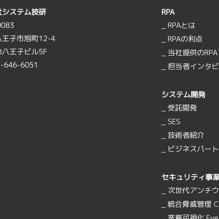
社システム技研
RPA
0083
_ RPAとは
王子市旭町12-4
_ RPAの利点
八王子ビル5F
_ 当社提供のRP
2-646-6051
_ 担当者インタ
システム開発
_ 受託開発
_ SES
_ 技術者紹介
_ ビジネスパー
セキュリティ事
_ 次世代アンチウイ
_ 統合脅威管理 Ch
_ 業務可視化 Eye2