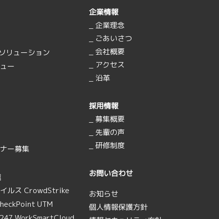
企業情報
_ 企業理念
_ ごあいさつ
_ 会社概要
Aソリューション
_ アクセス
ビュー
_ 沿革
採用情報
_ 募集概要
_ 先輩の声
_ 研修制度
トナー募集
お問い合わせ
業
ルス CrowdStrike
お知らせ
eckPoint UTM
個人情報保護方針
47 WorkSmartCloud